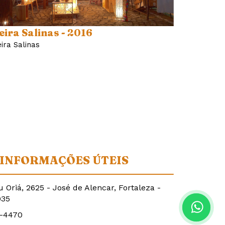
eira Salinas - 2016
eira Salinas
INFORMAÇÕES ÚTEIS
u Oriá, 2625 - José de Alencar, Fortaleza -
035
2-4470