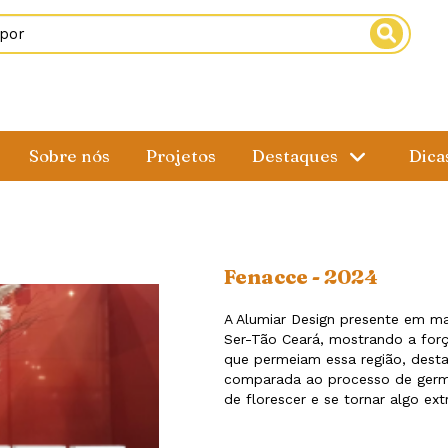
Sobre nós
Projetos
Destaques
Dica
Fenacce - 2024
A Alumiar Design presente em m
Ser-Tão Ceará, mostrando a força
que permeiam essa região, dest
comparada ao processo de germ
de florescer e se tornar algo ext