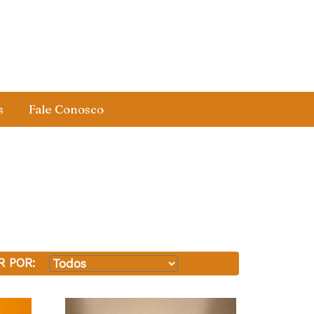
s
Fale Conosco
R POR: