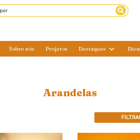
Sobre nós
Projetos
Destaques
Dica
Arandelas
FILTRA