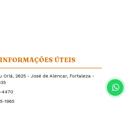
INFORMAÇÕES ÚTEIS
u Oriá, 2625 - José de Alencar, Fortaleza -
035
2-4470
85-1965
alumiardesign.com.br
esignluminarias@gmail.com
armeniarocha