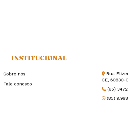
INSTITUCIONAL
Rua Elize
Sobre nós
CE, 60830-
Fale conosco
(85) 347
(85) 9.99
contato@
alumiard
/alumiar