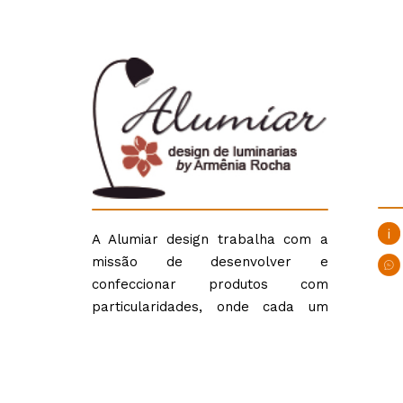
A Alumiar design trabalha com a
missão de desenvolver e
confeccionar produtos com
particularidades, onde cada um
fala por si e tem ligação com a
história de infância, com nossos
ancestrais indígenas, com nossa
cultura popular e folclórica.