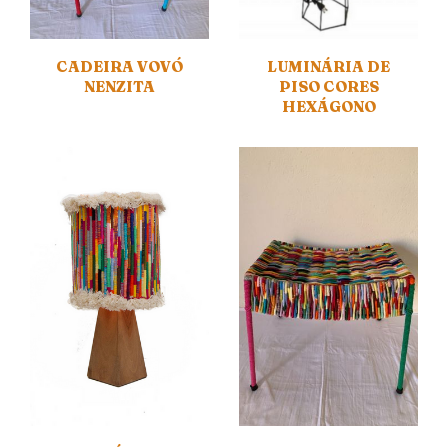
CADEIRA VOVÓ
LUMINÁRIA DE
NENZITA
PISO CORES
HEXÁGONO