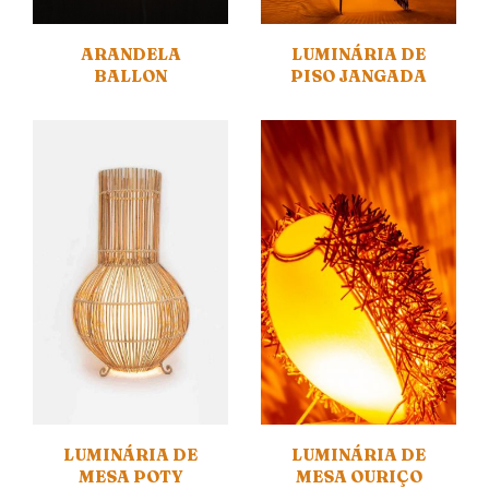
ARANDELA
LUMINÁRIA DE
BALLON
PISO JANGADA
LUMINÁRIA DE
LUMINÁRIA DE
MESA POTY
MESA OURIÇO