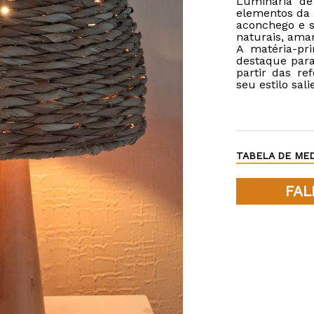
Luminária de
elementos da
aconchego e s
naturais, amar
A matéria-pr
destaque para
partir das re
seu estilo sal
TABELA DE MED
FAL