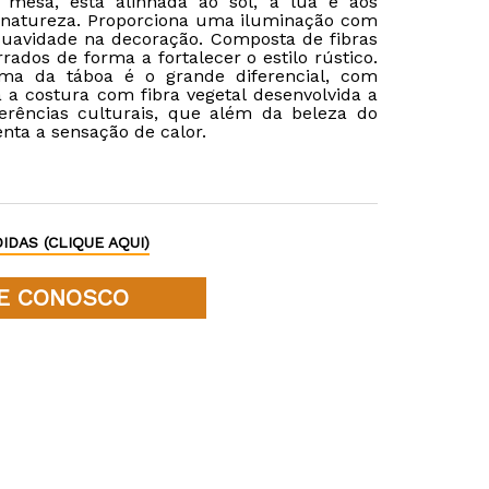
 mesa, está alinhada ao sol, a lua e aos
 natureza. Proporciona uma iluminação com
uavidade na decoração. Composta de fibras
rados de forma a fortalecer o estilo rústico.
ima da táboa é o grande diferencial, com
 a costura com fibra vegetal desenvolvida a
ferências culturais, que além da beleza do
ienta a sensação de calor.
IDAS (CLIQUE AQUI)
E CONOSCO