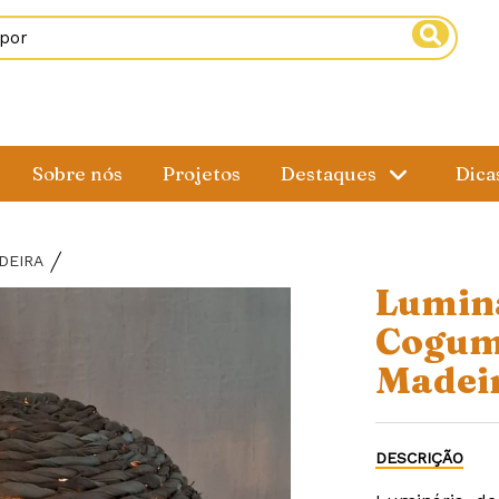
Sobre nós
Projetos
Destaques
Dica
DEIRA
Luminá
Cogum
Madei
DESCRIÇÃO