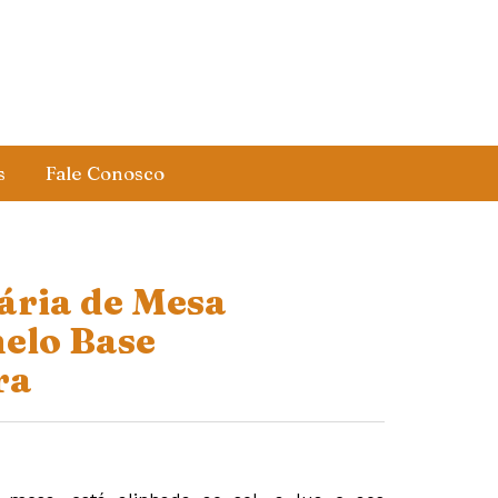
s
Fale Conosco
ria de Mesa
elo Base
ra